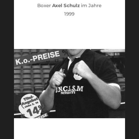
Boxer
Axel Schulz
im Jahre
1999