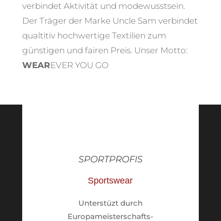
verbindet Aktivität und modewusstsein.
Der Träger der Marke Uncle Sam verbindet
qualtitiv hochwertige Textilien zum
günstigen und fairen Preis. Unser Motto:
WEAR
EVER YOU GO
SPORTPROFIS
Sportswear
Unterstüzt durch
Europameisterschafts-