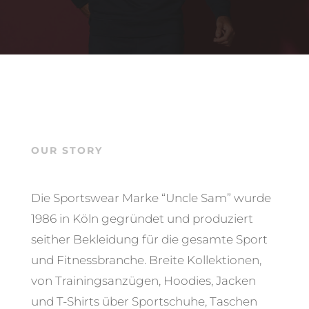
OUR STORY
Die Sportswear Marke “Uncle Sam” wurde
1986 in Köln gegründet und produziert
seither Bekleidung für die gesamte Sport
und Fitnessbranche. Breite Kollektionen,
von Trainingsanzügen, Hoodies, Jacken
und T-Shirts über Sportschuhe, Taschen